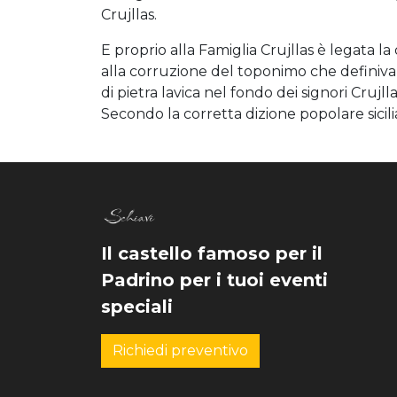
Crujllas.
E proprio alla Famiglia Crujllas è legata la
alla corruzione del toponimo che definiva q
di pietra lavica nel fondo dei signori Crujl
Secondo la corretta dizione popolare sicilia
Il castello famoso per il
Padrino per i tuoi eventi
speciali
Richiedi preventivo