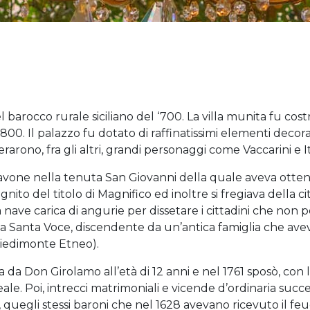
el barocco rurale siciliano del ‘700. La villa munita fu cost
ell’800. Il palazzo fu dotato di raffinatissimi elementi deco
erarono, fra gli altri, grandi personaggi come Vaccarini e It
avone nella tenuta San Giovanni della quale aveva otten
ignito del titolo di Magnifico ed inoltre si fregiava della 
 nave carica di angurie per dissetare i cittadini che non p
a da Santa Voce, discendente da un’antica famiglia che ave
 Piedimonte Etneo).
ta da Don Girolamo all’età di 12 anni e nel 1761 sposò, co
reale. Poi, intrecci matrimoniali e vicende d’ordinaria suc
, quegli stessi baroni che nel 1628 avevano ricevuto il fe